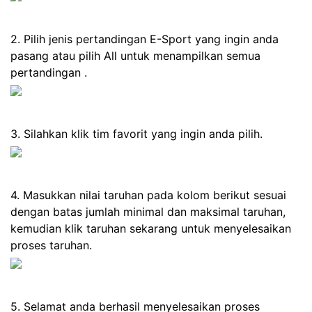
2. Pilih jenis pertandingan E-Sport yang ingin anda
pasang atau pilih All untuk menampilkan semua
pertandingan .
3. Silahkan klik tim favorit yang ingin anda pilih.
4. Masukkan nilai taruhan pada kolom berikut sesuai
dengan batas jumlah minimal dan maksimal taruhan,
kemudian klik taruhan sekarang untuk menyelesaikan
proses taruhan.
5. Selamat anda berhasil menyelesaikan proses