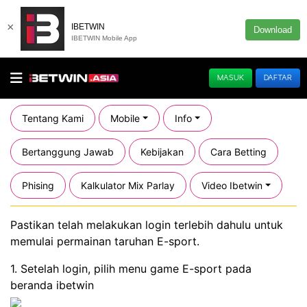
×
IBETWIN
Download
IBETWIN Mobile App
MASUK
DAFTAR
Tentang Kami
Mobile
Info
Bertanggung Jawab
Kebijakan
Cara Betting
Phising
Kalkulator Mix Parlay
Video Ibetwin
Pastikan telah melakukan login terlebih dahulu untuk
memulai permainan taruhan E-sport.
1. Setelah login, pilih menu game E-sport pada
beranda ibetwin